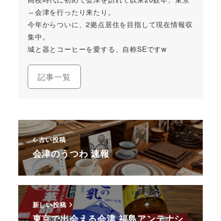
⇔会津を行ったり来たり。
今年からついに、2拠点居住を目指して現在情報収
集中。
城と器とコーヒーを愛する、自称SEですw
記事一覧
古い投稿
会津のうつわ 速報
新しい投稿
東京で出会える会津 福島アンテナシ