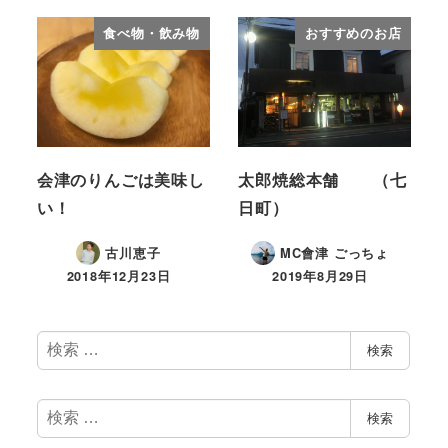
食べ物・飲み物
おすすめのお店
会津のりんごは美味し
太郎焼総本舗 （七
い！
日町）
古川恵子
MC會津 ごっちょ
2018年12月23日
2019年8月29日
検
検索
索
検
検索
索