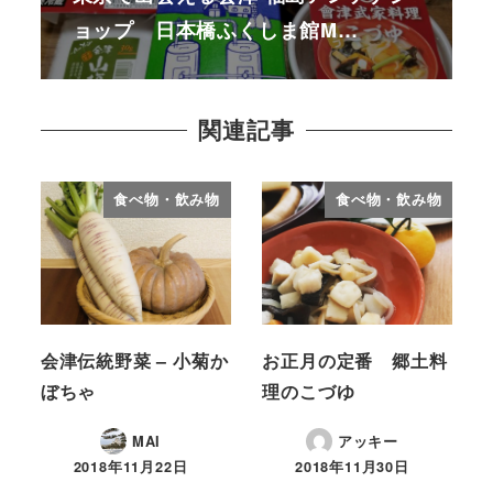
ョップ 日本橋ふくしま館M…
関連記事
食べ物・飲み物
食べ物・飲み物
会津伝統野菜 – 小菊か
お正月の定番 郷土料
ぼちゃ
理のこづゆ
MAI
アッキー
2018年11月22日
2018年11月30日