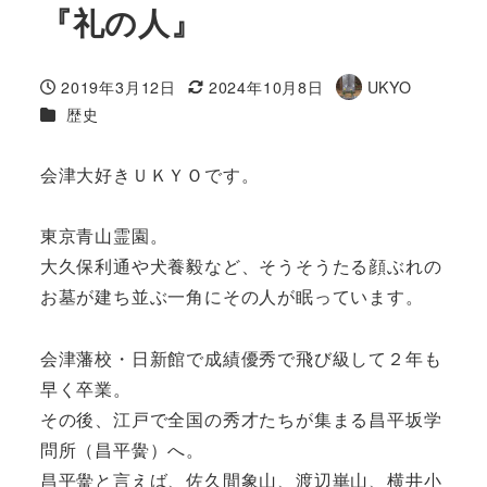
『礼の人』
2019年3月12日
2024年10月8日
UKYO
投稿日
更新日
著
カテゴリー
歴史
者
会津大好きＵＫＹＯです。
東京青山霊園。
大久保利通や犬養毅など、そうそうたる顔ぶれの
お墓が建ち並ぶ一角にその人が眠っています。
会津藩校・日新館で成績優秀で飛び級して２年も
早く卒業。
その後、江戸で全国の秀才たちが集まる昌平坂学
問所（昌平黌）へ。
昌平黌と言えば、佐久間象山、渡辺崋山、横井小