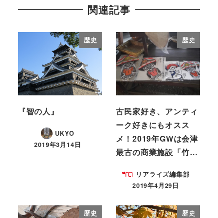
関連記事
歴史
歴史
『智の人』
古民家好き、アンティ
ーク好きにもオスス
UKYO
メ！2019年GWは会津
2019年3月14日
最古の商業施設「竹…
リアライズ編集部
2019年4月29日
歴史
歴史