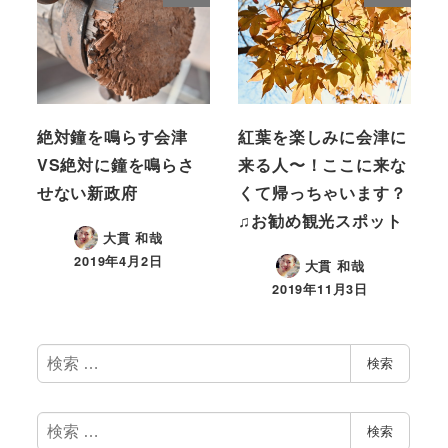
絶対鐘を鳴らす会津
紅葉を楽しみに会津に
VS絶対に鐘を鳴らさ
来る人〜！ここに来な
せない新政府
くて帰っちゃいます？
♫お勧め観光スポット
大貫 和哉
2019年4月2日
大貫 和哉
2019年11月3日
検
検索
索
検
検索
索