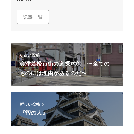
記事一覧
古い投稿
会津若松市街の道探求① 〜全ての
ものには理由があるのだ〜
新しい投稿
『智の人』