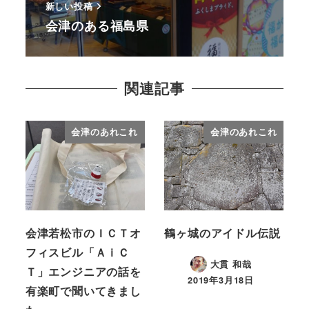
新しい投稿
会津のある福島県
関連記事
会津のあれこれ
会津のあれこれ
会津若松市のＩＣＴオ
鶴ヶ城のアイドル伝説
フィスビル「ＡｉＣ
大貫 和哉
Ｔ」エンジニアの話を
2019年3月18日
有楽町で聞いてきまし