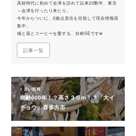
高校時代に初めて会津を訪れて以来20数年、東京
⇔会津を行ったり来たり。
今年からついに、2拠点居住を目指して現在情報収
集中。
城と器とコーヒーを愛する、自称SEですw
記事一覧
古い投稿
樹齢600年！？高さ３０m！？「大イ
チョウ」喜多方市