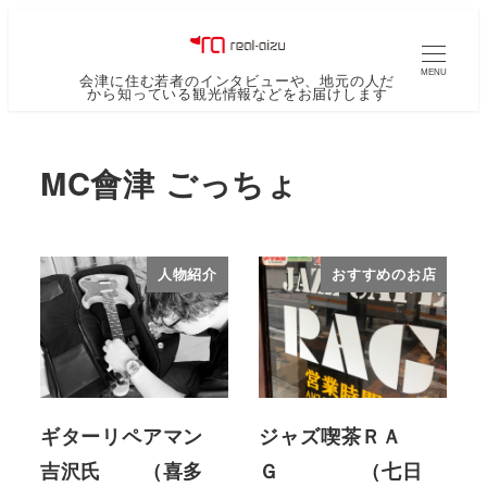
MENU
会津に住む若者のインタビューや、地元の人だ
から知っている観光情報などをお届けします
MC會津 ごっちょ
人物紹介
おすすめのお店
ギターリペアマン
ジャズ喫茶ＲＡ
吉沢氏 （喜多
Ｇ （七日