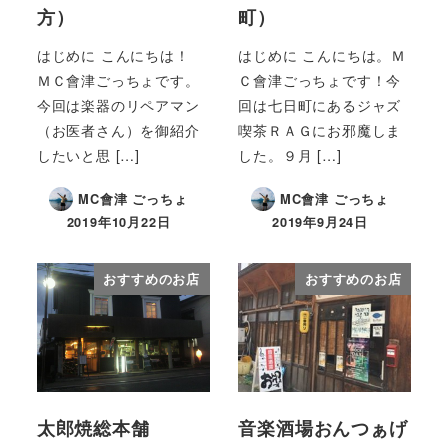
方）
町）
はじめに こんにちは！
はじめに こんにちは。Ｍ
ＭＣ會津ごっちょです。
Ｃ會津ごっちょです！今
今回は楽器のリペアマン
回は七日町にあるジャズ
（お医者さん）を御紹介
喫茶ＲＡＧにお邪魔しま
したいと思 […]
した。９月 […]
MC會津 ごっちょ
MC會津 ごっちょ
2019年10月22日
2019年9月24日
おすすめのお店
おすすめのお店
太郎焼総本舗
音楽酒場おんつぁげ