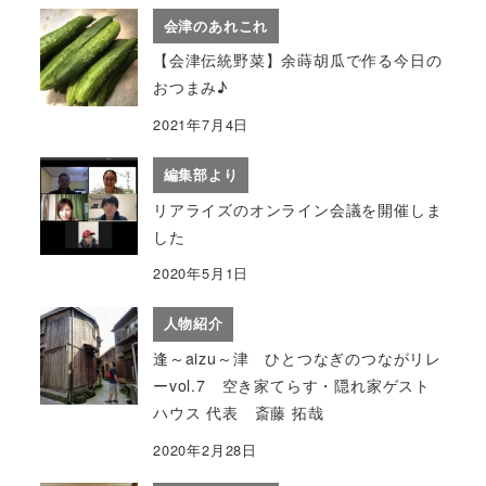
会津のあれこれ
【会津伝統野菜】余蒔胡瓜で作る今日の
おつまみ♪
2021年7月4日
編集部より
リアライズのオンライン会議を開催しま
した
2020年5月1日
人物紹介
逢～aizu～津 ひとつなぎのつながリレ
ーvol.7 空き家てらす・隠れ家ゲスト
ハウス 代表 斎藤 拓哉
2020年2月28日