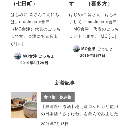
（七日町）
す （喜多方）
はじめに 皆さんこんにち
はじめに 皆さん、はじめ
は。music cafe會津
まして！music cafe會津
（MC會津）代表のごっち
（MC會津）代表のごっち
ょです。会津にある音楽
ょと申します。 MC […]
が […]
MC會津 ごっちょ
2019年8月7日
MC會津 ごっちょ
2019年8月29日
新着記事
食べ物・飲み物
【無濾過生原酒】地元産コシヒカリ使用
の日本酒「さすけね」を飲んでみました
2021年7月15日